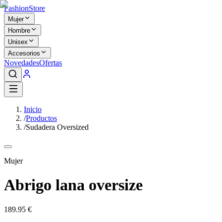
Fashion
Store
Mujer
Hombre
Unisex
Accesorios
Novedades
Ofertas
Inicio
/
Productos
/
Sudadera Oversized
Mujer
Abrigo lana oversize
189.95
€